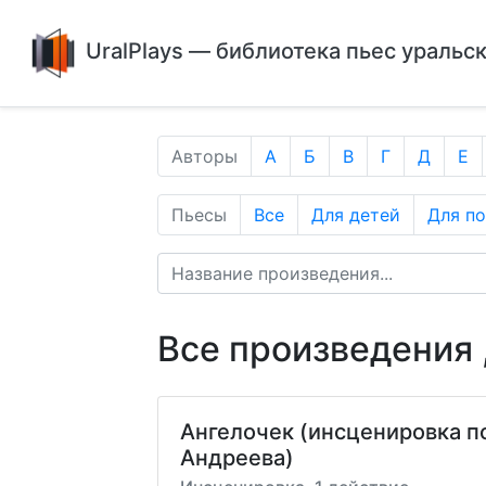
UralPlays — библиотека пьес уральс
Авторы
А
Б
В
Г
Д
Е
Пьесы
Все
Для детей
Для п
Все произведения 
Ангелочек (инсценировка п
Андреева)