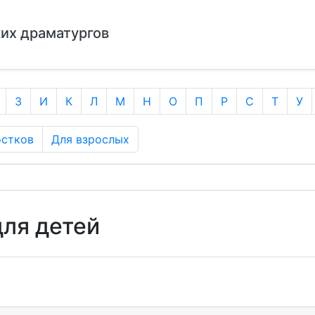
ких драматургов
З
И
К
Л
М
Н
О
П
Р
С
Т
У
остков
Для взрослых
для детей