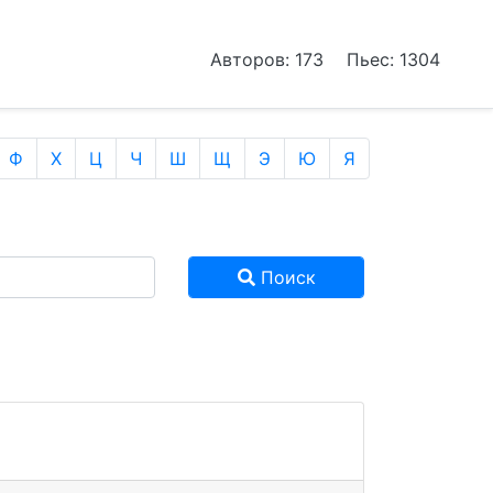
Авторов: 173
Пьес: 1304
Ф
Х
Ц
Ч
Ш
Щ
Э
Ю
Я
Поиск