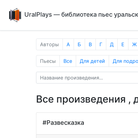
UralPlays — библиотека пьес уральс
Авторы
А
Б
В
Г
Д
Е
Ж
Пьесы
Все
Для детей
Для подр
Все произведения , 
#Развесказка