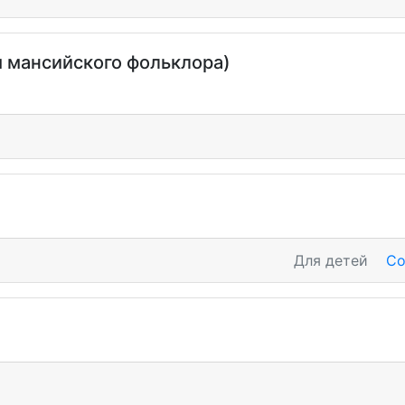
м мансийского фольклора)
Для детей
Со